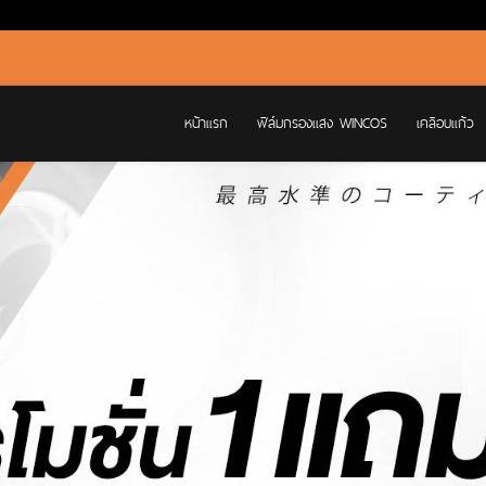
หน้าแรก
ฟิล์มกรองแสง WINCOS
เคลือบแก้ว