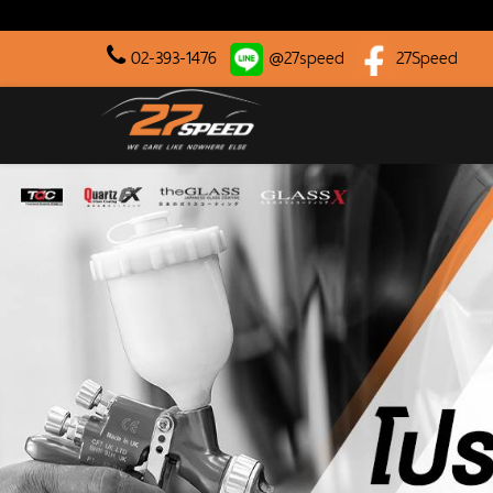
02-393-1476
@27speed
27Speed